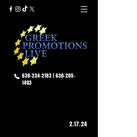
630-234-2183
|
630-205-
1403
GIANNIS PLOUTARCHOS
2.17
.24